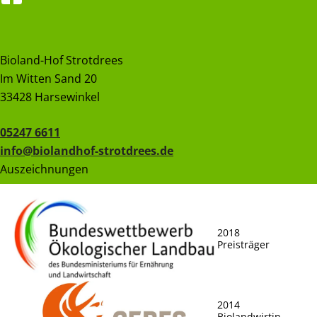
Bioland-Hof Strotdrees
Im Witten Sand 20
33428 Harsewinkel
05247 6611
info@biolandhof-strotdrees.de
Auszeichnungen
2018
Preisträger
2014
Biolandwirtin