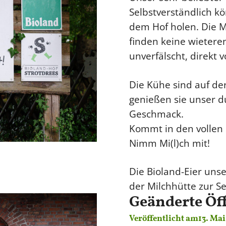
Selbstverständlich kö
dem Hof holen. Die M
finden keine wieteren
unverfälscht, direkt 
Die Kühe sind auf der
genießen sie unser du
Geschmack.
Kommt in den vollen G
Nimm Mi(l)ch mit!
Die Bioland-Eier uns
der Milchhütte zur S
Geänderte Öf
Veröffentlicht am
13. Mai