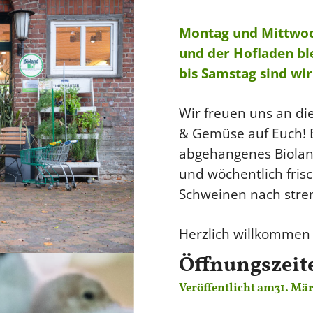
Montag und Mittwoch 
und der Hofladen bl
bis Samstag sind wir
Wir freuen uns an di
& Gemüse auf Euch! 
abgehangenes Biolan
und wöchentlich fris
Schweinen nach stren
Herzlich willkommen
Öffnungszeit
Veröffentlicht am
31. Mä