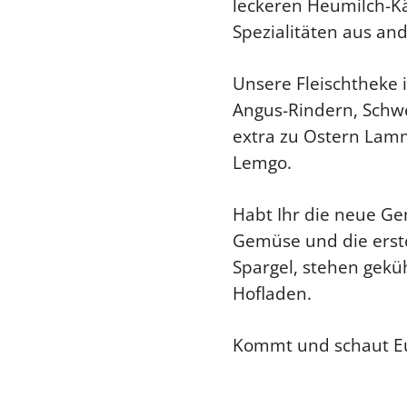
leckeren Heumilch-Käs
Spezialitäten aus an
Unsere Fleischtheke i
Angus-Rindern, Schwei
extra zu Ostern Lam
Lemgo.
Habt Ihr die neue Ge
Gemüse und die erste
Spargel, stehen gekü
Hofladen.
Kommt und schaut E