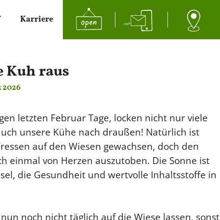
f
Karriere
Öffnungszeiten Hofladen
Kontakt
Adresse
e Kuh raus
z 2026
Mo
geschlossen
Di und Do
9.00 - 13.00 Uhr
en letzten Februar Tage, locken nicht nur viele
15.00 - 18.00 Uhr
uch unsere Kühe nach draußen! Natürlich ist
Mi
geschlossen
info@biolandhof-strotdrees.de
Fressen auf den Wiesen gewachsen, doch den
Fr
9.00 - 18.00 Uhr
ich einmal von Herzen auszutoben. Die Sonne ist
durchgehend
05247 6611
sel, die Gesundheit und wertvolle Inhaltsstoffe in
In Google Maps anzeigen
Sa
9.00 - 13.00 Uhr
un noch nicht täglich auf die Wiese lassen, sonst