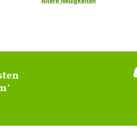
Ältere Neuigkeiten
sten
mʼ